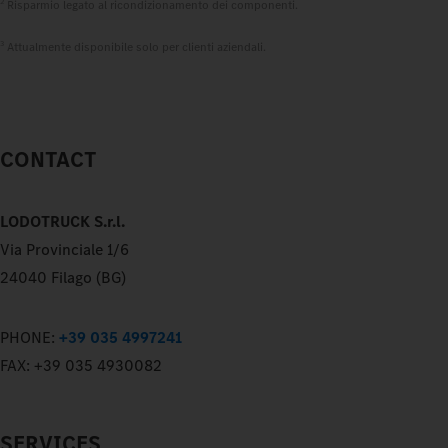
2
Risparmio legato al ricondizionamento dei componenti.
3
Attualmente disponibile solo per clienti aziendali.
CONTACT
LODOTRUCK S.r.l.
Via Provinciale 1/6
24040 Filago (BG)
PHONE:
+39 035 4997241
FAX:
+39 035 4930082
SERVICES