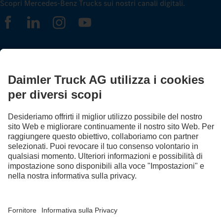
Scopri Mercedes-Benz Trucks sui nostri canali digitali.
FOLLOW THE ROADSTARS.
Scambia esperienze con altri camionisti.
Sali a bordo
Provider
Protezione dati