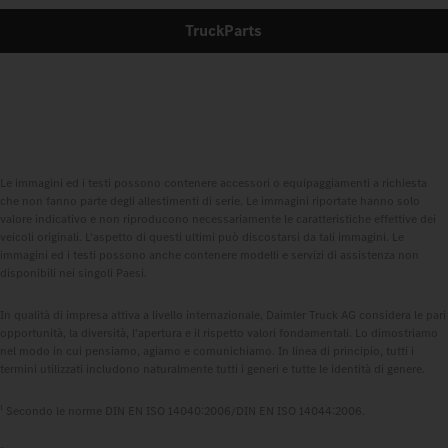
TruckParts
Le immagini ed i testi possono contenere accessori o equipaggiamenti a richiesta
che non fanno parte degli allestimenti di serie. Le immagini riportate hanno solo
valore indicativo e non riproducono necessariamente le caratteristiche effettive dei
veicoli originali. L'aspetto di questi ultimi può discostarsi da tali immagini. Le
immagini ed i testi possono anche contenere modelli e servizi di assistenza non
disponibili nei singoli Paesi.
In qualità di impresa attiva a livello internazionale, Daimler Truck AG considera le pari
opportunità, la diversità, l'apertura e il rispetto valori fondamentali. Lo dimostriamo
nel modo in cui pensiamo, agiamo e comunichiamo. In linea di principio, tutti i
termini utilizzati includono naturalmente tutti i generi e tutte le identità di genere.
1
Secondo le norme DIN EN ISO 14040:2006/DIN EN ISO 14044:2006.